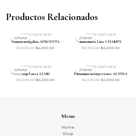
Productos Relacionados
CYBER DAYS AKW
CYBER DAYS AKW
¡Oferta!
¡Oferta!
¡Oferta!
¡Oferta!
Pollera Bengalina AFRODITA
Musculosa Lino CHAMPS
$
7,500.00
$
4,000.00
$
5,700.00
$
4,000.00
CYBER DAYS AKW
CYBER DAYS AKW
¡Oferta!
¡Oferta!
¡Oferta!
¡Oferta!
Top Lurex LIAM
Parachute Rompeviento ALYSSA
$
6,200.00
$
4,500.00
$
4,500.00
$
2,500.00
Menu
Home
Shop