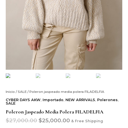
Inicio
/
SALE
/ Poleron jaspeado media polera FILADELFIA
CYBER DAYS AKW
,
Importado
,
NEW ARRIVALS
,
Polerones
,
SALE
Poleron Jaspeado Media Polera FILADELFIA
$
27,000.00
$
25,000.00
& Free Shipping