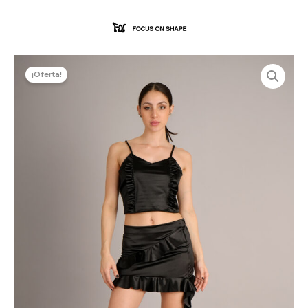
Ir
MAI
al
ME
contenido
Pollera
Saten
¡Oferta!
MORRIS
cantidad