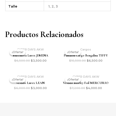
Talle
1, 2, 3
Productos Relacionados
CYBER DAYS AKW
Cargos
¡Oferta!
¡Oferta!
¡Oferta!
¡Oferta!
Musculosa Lurex JIMENA
Pantalon Cargo Bengalina TIFFY
$
6,500.00
$
3,500.00
$
10,500.00
$
6,500.00
CYBER DAYS AKW
CYBER DAYS AKW
¡Oferta!
¡Oferta!
¡Oferta!
¡Oferta!
Vestido Lurex LEAN
Vestido Morley Foil MERCURIO
$
6,000.00
$
3,000.00
$
7,200.00
$
4,000.00