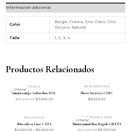
Información adicional
Beige, Crema, Gris Claro, Gris
Color
Oscuro, Natural
Talle
1, 2, 3, 4
Productos Relacionados
Cargos
NEW ARRIVALS
¡Oferta!
¡Oferta!
Short Cargo Gabardina SOL
Short Sastrero CHIC
$
10,900.00
$
7,000.00
$
8,500.00
Musculosas
CYBER DAYS AKW
¡Oferta!
¡Oferta!
Musculosa Lino CATA
Short Gabardina Rigida GRETA
$
4,500.00
–
$
6,500.00
$
12,500.00
$
9,500.00