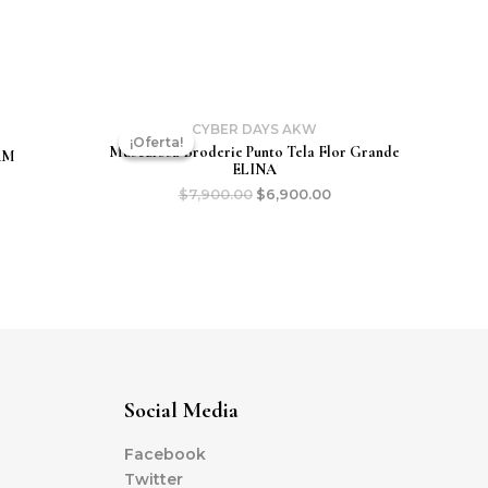
CYBER DAYS AKW
¡Oferta!
¡Oferta!
Musculosa Broderie Punto Tela Flor Grande
AM
ELINA
$
7,900.00
$
6,900.00
Social Media
Facebook
Twitter