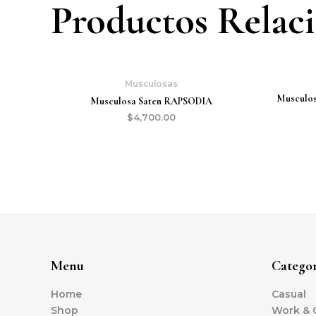
Productos Relac
Musculosas
Musculo
Musculosa Saten RAPSODIA
$
4,700.00
Menu
Categor
Home
Casual
Shop
Work & O