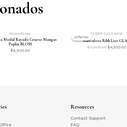
ionados
Musculosas
CYBER DAYS AKW
¡Oferta!
¡Oferta!
sa Modal Rayado Grueso Mangas
Musculosa Ribb Liso GL
Poplin BLOSS
$
7,000.00
$
4,500.00
$
6,900.00
ies
Resources
Contact Support
ffice
FAQ