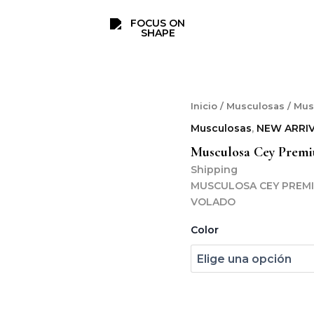
Musculosa
Inicio
/
Musculosas
/ Mus
Cey
Musculosas
,
NEW ARRI
Premium
Para
Musculosa Cey Prem
Atar
Shipping
Atras
MUSCULOSA CEY PREMI
ADDY
VOLADO
cantidad
Color