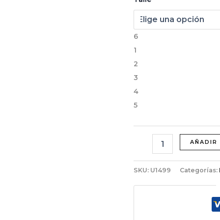
6
1
2
3
4
5
AÑADIR
SKU:
U1499
Categorías: