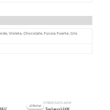
rde, Violeta, Chocolate, Fucsia Fuerte, Gris
CYBER DAYS AKW
¡Oferta!
¡Oferta!
MILU
Top Lurex LIAM