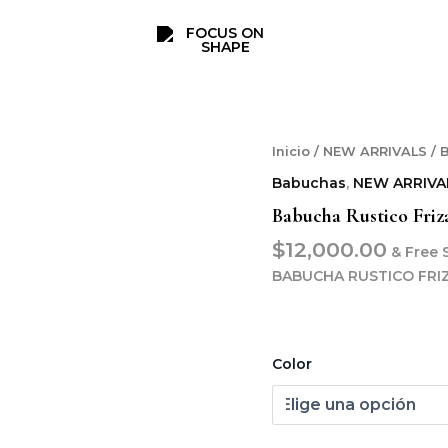
Babucha
Inicio
/
NEW ARRIVALS
/ 
Rustico
Babuchas
,
NEW ARRIVA
frizado
BUYA
Babucha Rustico Fri
cantidad
$
12,000.00
& Free 
BABUCHA RUSTICO FRI
Color