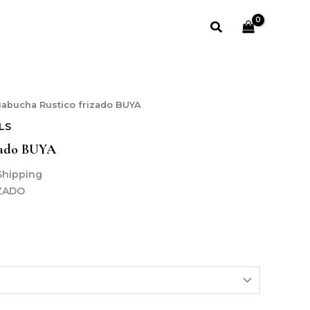
Buscar
Babucha Rustico frizado BUYA
LS
zado BUYA
Shipping
ZADO